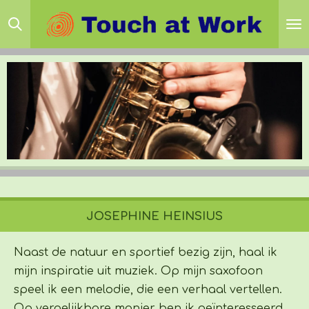
Ga
direct
naar
de
hoofdinhoud
JOSEPHINE HEINSIUS
Naast de natuur en sportief bezig zijn, haal ik
mijn inspiratie uit muziek. Op mijn saxofoon
speel ik een melodie, die een verhaal vertellen.
Op vergelijkbare manier ben ik geïnteresseerd